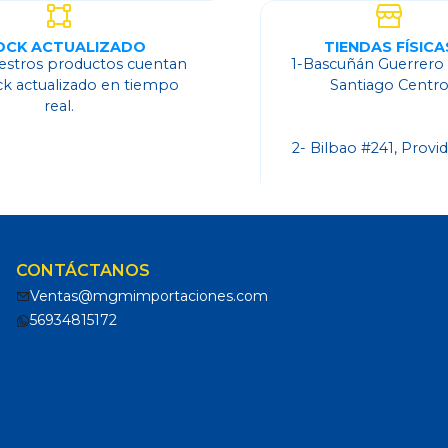
OCK ACTUALIZADO
TIENDAS FÍSICA
estros productos cuentan
1-Bascuñán Guerrero
ck actualizado en tiempo
Santiago Centr
real.
2- Bilbao #241, Provi
CONTÁCTANOS
Ventas@mgmimportaciones.com
56934815172