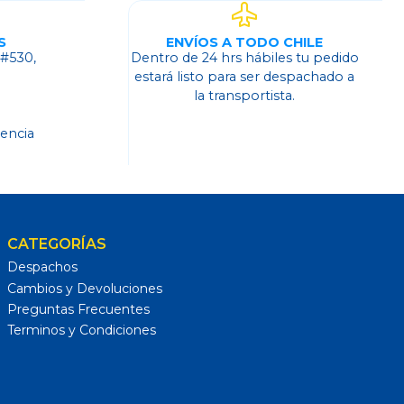
S
ENVÍOS A TODO CHILE
 #530,
Dentro de 24 hrs hábiles tu pedido
o
estará listo para ser despachado a
la transportista.
dencia
CATEGORÍAS
Despachos
Cambios y Devoluciones
Preguntas Frecuentes
Terminos y Condiciones