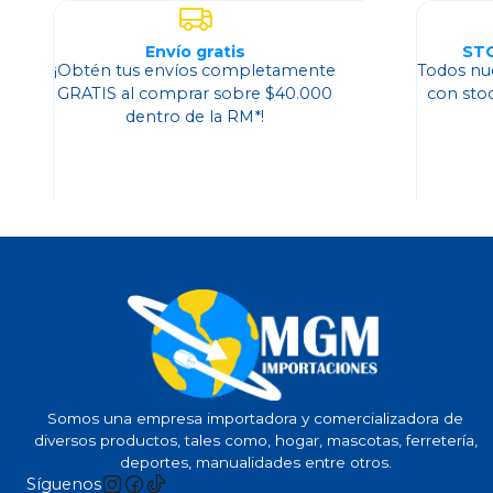
Envío gratis
ST
¡Obtén tus envíos completamente
Todos nu
GRATIS al comprar sobre $40.000
con sto
dentro de la RM*!
Somos una empresa importadora y comercializadora de
diversos productos, tales como, hogar, mascotas, ferretería,
deportes, manualidades entre otros.
Síguenos