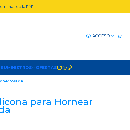
 comunas de la RM*
ACCESO
 SUMINISTROS
OFERTAS
roperforada
licona para Hornear
ada