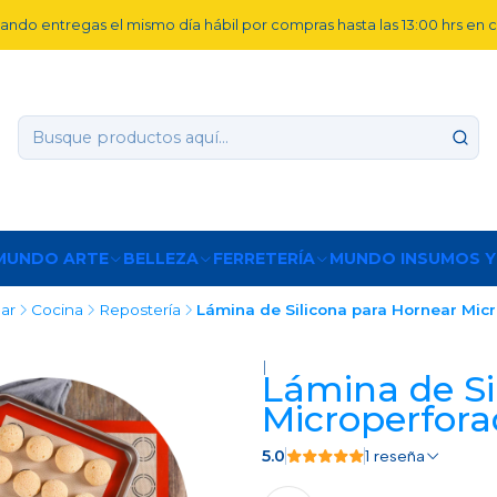
ando entregas el mismo día hábil por compras hasta las 13:00 hrs en
MUNDO ARTE
BELLEZA
FERRETERÍA
MUNDO INSUMOS Y
ar
Cocina
Repostería
Lámina de Silicona para Hornear Mic
|
Lámina de Si
Microperfor
5.0
1 reseña