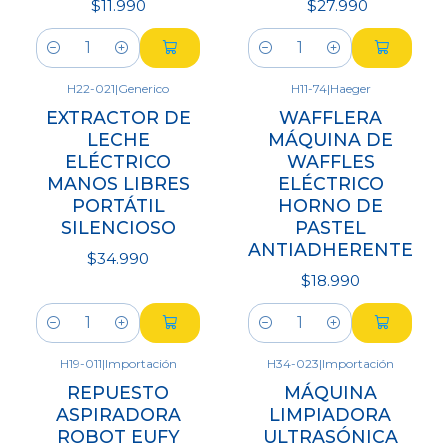
$11.990
$27.990
Cantidad
Cantidad
H22-021
|
Generico
H11-74
|
Haeger
EXTRACTOR DE
WAFFLERA
LECHE
MÁQUINA DE
ELÉCTRICO
WAFFLES
MANOS LIBRES
ELÉCTRICO
PORTÁTIL
HORNO DE
SILENCIOSO
PASTEL
ANTIADHERENTE
$34.990
$18.990
Cantidad
Cantidad
H19-011
|
Importación
H34-023
|
Importación
Agotado
REPUESTO
MÁQUINA
ASPIRADORA
LIMPIADORA
ROBOT EUFY
ULTRASÓNICA