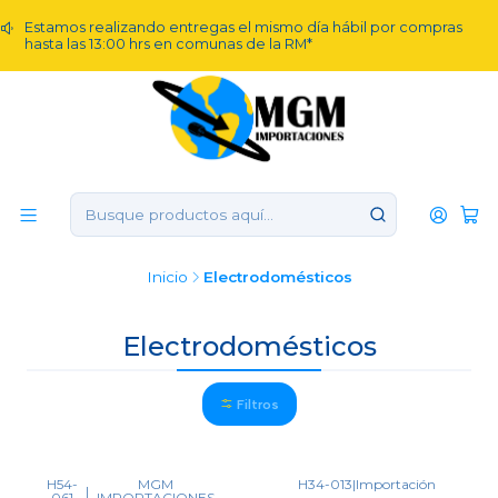
Estamos realizando entregas el mismo día hábil por compras
hasta las 13:00 hrs en comunas de la RM*
Inicio
Electrodomésticos
Electrodomésticos
Filtros
H54-
MGM
H34-013
|
Importación
|
061
IMPORTACIONES