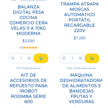
TRAMPA ATRAPA
BALANZA
MOSCAS
DIGITAL PESA
AUTOMÁTICO
COCINA
PORTÁTIL
COMERCIO CERA
RECARGABLE
VELAS 0 A 10KG
220V
MODERNA
$7.290
$3.690
5.0
Cantidad
Cantidad
H17-035
|
Generico
H23-017
|
Importación
KIT DE
MÁQUINA
ACCESORIOS DE
DESHIDRATADORA
REPUESTO PARA
DE ALIMENTOS 5
IROBOT
BANDEJAS
ROOMBA SERIE
FRUTAS Y
600
VERDURAS