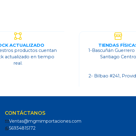
OCK ACTUALIZADO
TIENDAS FÍSICA
estros productos cuentan
1-Bascuñán Guerrero
ck actualizado en tiempo
Santiago Centr
real.
2- Bilbao #241, Provi
CONTÁCTANOS
Ventas@mgmimportaciones.com
56934815172