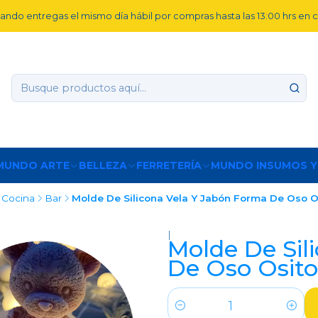
ando entregas el mismo día hábil por compras hasta las 13:00 hrs en
MUNDO ARTE
BELLEZA
FERRETERÍA
MUNDO INSUMOS Y
Cocina
Bar
Molde De Silicona Vela Y Jabón Forma De Oso O
|
Molde De Sil
De Oso Osito
Cantidad