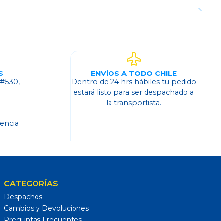
S
ENVÍOS A TODO CHILE
 #530,
Dentro de 24 hrs hábiles tu pedido
o
estará listo para ser despachado a
la transportista.
dencia
CATEGORÍAS
Despachos
Cambios y Devoluciones
Preguntas Frecuentes