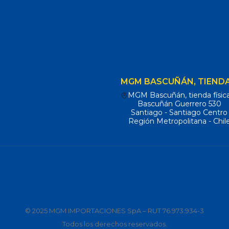
MGM BASCUÑÁN, TIENDA
MGM Bascuñán, tienda físic
Bascuñán Guerrero 530
Santiago - Santiago Centro
Región Metropolitana - Chil
© 2025 MGM IMPORTACIONES SpA – RUT 76.973.934-3
Todos los derechos reservados.