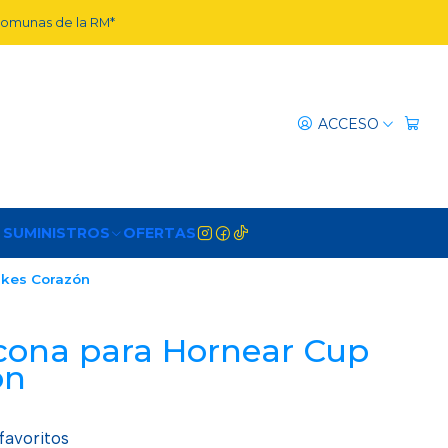
 comunas de la RM*
ACCESO
 SUMINISTROS
OFERTAS
akes Corazón
icona para Hornear Cup
ón
 favoritos