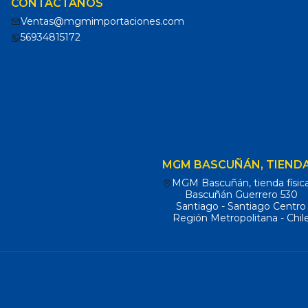
CONTÁCTANOS
Ventas@mgmimportaciones.com
56934815172
MGM BASCUÑÁN, TIENDA
MGM Bascuñán, tienda físic
Bascuñán Guerrero 530
Santiago - Santiago Centro
Región Metropolitana - Chil