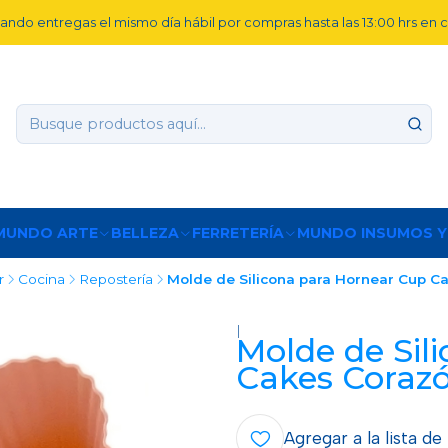
ando entregas el mismo día hábil por compras hasta las 13:00 hrs en
MUNDO ARTE
BELLEZA
FERRETERÍA
MUNDO INSUMOS Y
r
Cocina
Repostería
Molde de Silicona para Hornear Cup C
|
Molde de Sil
Cakes Coraz
Agregar a la lista de