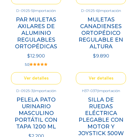
D-0925-5
|
Importación
D-0925-6
|
Importación
Agotado
Agotado
PAR MULETAS
MULETAS
AXILARES DE
CANADIENSES
ALUMINIO
ORTOPÉDICO
REGULABLES
REGULABLE EN
ORTOPÉDICAS
ALTURA
$12.900
$9.890
5.0
Ver detalles
Ver detalles
D-0925-3
|
Importación
H37-037
|
Importación
Agotado
Agotado
PELELA PATO
SILLA DE
URINARIO
RUEDAS
MASCULINO
ELÉCTRICA
PORTÁTIL CON
PLEGABLE CON
TAPA 1200 ML
MOTOR Y
JOYSTICK 500W
$2.200