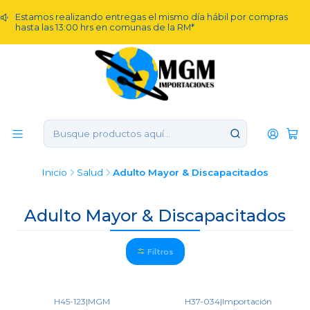
Estamos realizando entregas el mismo día hábil por compras
hasta las 13:00 hrs en comunas de la RM*
Inicio
Salud
Adulto Mayor & Discapacitados
Adulto Mayor & Discapacitados
Filtros
H45-123
|
MGM
H37-034
|
Importación