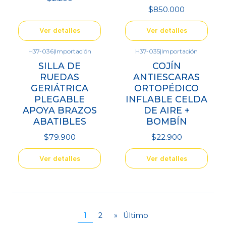
$850.000
Ver detalles
Ver detalles
H37-036
|
Importación
H37-035
|
Importación
Agotado
Agotado
SILLA DE
COJÍN
RUEDAS
ANTIESCARAS
GERIÁTRICA
ORTOPÉDICO
PLEGABLE
INFLABLE CELDA
APOYA BRAZOS
DE AIRE +
ABATIBLES
BOMBÍN
$79.900
$22.900
Ver detalles
Ver detalles
1
2
»
Último