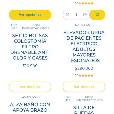
5.0
Ver opciones
Cantidad
H57-
MGM
H45-124
|
MGM
|
026
IMPORTACIONES
Agotado
Agotado
ELEVADOR GRUA
SET 10 BOLSAS
DE PACIENTES
COLOSTOMÍA
ELECTRICO
FILTRO
ADULTOS
DRENABLE ANTI
MAYORES
OLOR Y GASES
LESIONADOS
$10.900
$590.000
5.0
Ver detalles
Ver detalles
H45-122
|
MGM
H45-
MGM
|
121
IMPORTACIONES
Agotado
Agotado
ALZA BAÑO CON
SILLA DE
APOYA BRAZO
RUEDAS