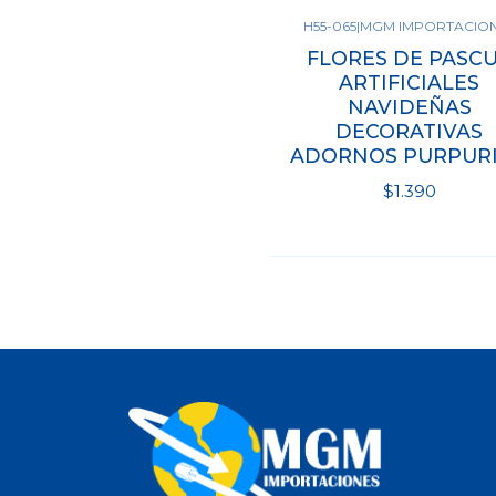
H55-065
|
MGM IMPORTACIO
Ver opciones
FLORES DE PASC
ARTIFICIALES
NAVIDEÑAS
DECORATIVAS
ADORNOS PURPUR
$1.390
Ver opciones