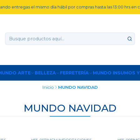
ando entregas el mismo día hábil por compras hasta las 13:00 hrs en
MUNDO ARTE
BELLEZA
FERRETERÍA
MUNDO INSUMOS Y
Inicio
MUNDO NAVIDAD
MUNDO NAVIDAD
NES
H55-097
|
MGM IMPORTACIONES
H55-095
|
MG