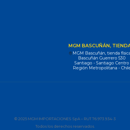
MGM BASCUÑÁN, TIENDA
MGM Bascuñán, tienda físic
Bascuñán Guerrero 530
Santiago - Santiago Centro
Región Metropolitana - Chil
© 2025 MGM IMPORTACIONES SpA – RUT 76.973.934-3
Todos los derechos reservados.