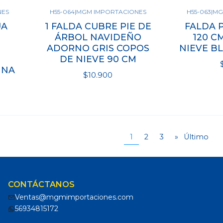
NES
H55-064
|
MGM IMPORTACIONES
H55-063
|
MG
Ver opciones
Ve
UA
1 FALDA CUBRE PIE DE
FALDA 
ÁRBOL NAVIDEÑO
120 C
ADORNO GRIS COPOS
NIEVE B
DE NIEVE 90 CM
INA
$10.900
Cantidad
Cantidad
1
2
3
»
Último
CONTÁCTANOS
Ventas@mgmimportaciones.com
56934815172