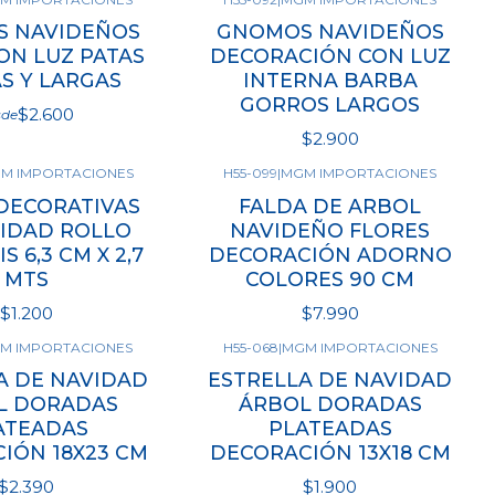
 NAVIDEÑOS
GNOMOS NAVIDEÑOS
N LUZ PATAS
DECORACIÓN CON LUZ
S Y LARGAS
INTERNA BARBA
GORROS LARGOS
$2.600
sde
$2.900
M IMPORTACIONES
H55-099
|
MGM IMPORTACIONES
r opciones
Ver opciones
 DECORATIVAS
FALDA DE ARBOL
IDAD ROLLO
NAVIDEÑO FLORES
S 6,3 CM X 2,7
DECORACIÓN ADORNO
MTS
COLORES 90 CM
$1.200
$7.990
M IMPORTACIONES
H55-068
|
MGM IMPORTACIONES
r opciones
Ver opciones
A DE NAVIDAD
ESTRELLA DE NAVIDAD
L DORADAS
ÁRBOL DORADAS
ATEADAS
PLATEADAS
IÓN 18X23 CM
DECORACIÓN 13X18 CM
$2.390
$1.900