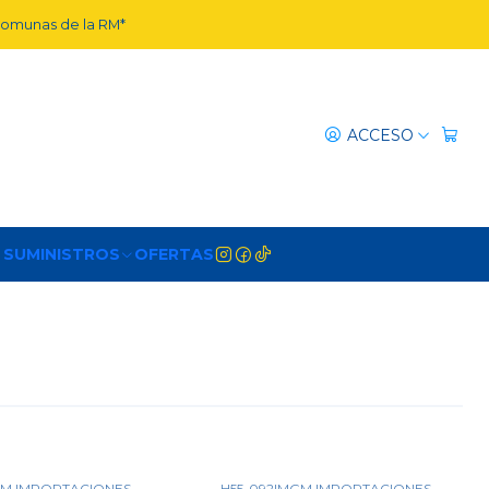
 comunas de la RM*
ACCESO
 SUMINISTROS
OFERTAS
M IMPORTACIONES
H55-092
|
MGM IMPORTACIONES