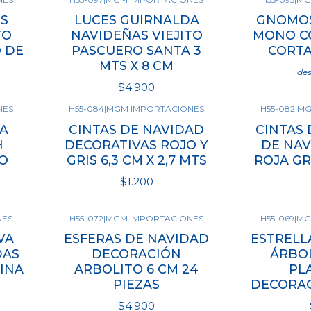
S
LUCES GUIRNALDA
GNOMOS
TO
NAVIDEÑAS VIEJITO
MONO CO
 DE
PASCUERO SANTA 3
CORTA
MTS X 8 CM
de
$4.900
NES
H55-084
|
MGM IMPORTACIONES
H55-082
|
MG
Ve
A
CINTAS DE NAVIDAD
CINTAS
Cantidad
H
DECORATIVAS ROJO Y
DE NAV
RO
GRIS 6,3 CM X 2,7 MTS
ROJA GRI
$1.200
NES
H55-072
|
MGM IMPORTACIONES
H55-069
|
MG
Ver opciones
Ve
VA
ESFERAS DE NAVIDAD
ESTRELL
DAS
DECORACIÓN
ÁRBO
INA
ARBOLITO 6 CM 24
PL
PIEZAS
DECORAC
$4.900