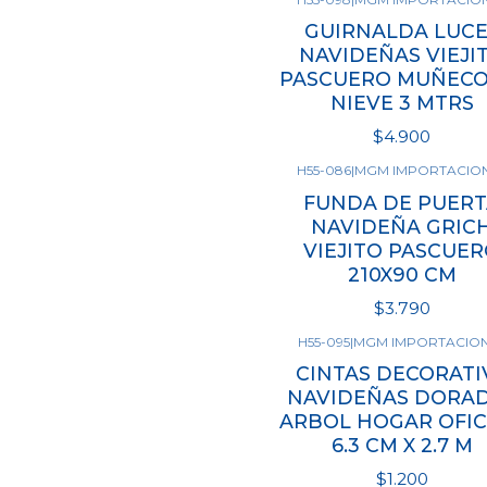
GUIRNALDA LUCE
NAVIDEÑAS VIEJI
PASCUERO MUÑECO
NIEVE 3 MTRS
$4.900
H55-086
|
MGM IMPORTACIO
FUNDA DE PUERT
Cantidad
NAVIDEÑA GRIC
VIEJITO PASCUE
210X90 CM
$3.790
H55-095
|
MGM IMPORTACIO
Ver opciones
CINTAS DECORATI
NAVIDEÑAS DORA
ARBOL HOGAR OFIC
6.3 CM X 2.7 M
$1.200