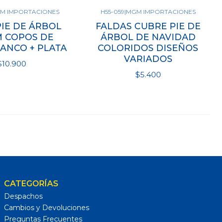
M IMPORTACIONES
H55-059
|
MGM IMPORTACIONES
r opciones
Ver opciones
PIE DE ÁRBOL
FALDAS CUBRE PIE DE
M COPOS DE
ÁRBOL DE NAVIDAD
LANCO + PLATA
COLORIDOS DISEÑOS
VARIADOS
$10.900
$5.400
Ver opciones
CATEGORÍAS
Despachos
Cambios y Devoluciones
Preguntas Frecuentes