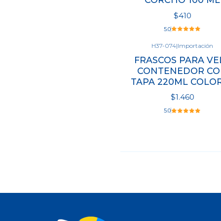
$410
5.0
H37-074
|
Importación
FRASCOS PARA VE
Cantidad
CONTENEDOR CO
TAPA 220ML COLO
$1.460
5.0
Ver opciones