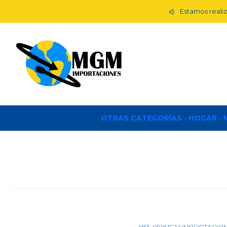
Estamos realiz
OTRAS CATEGORÍAS
HOGAR
H53-091
|
MGM IMPORTACIO