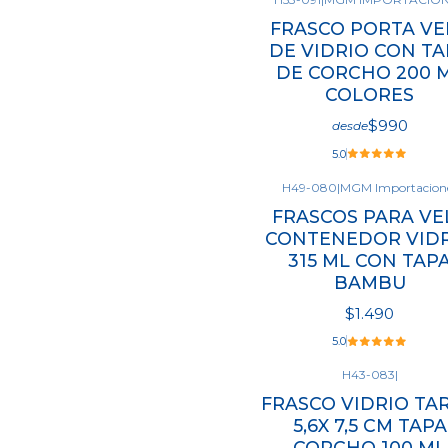
FRASCO PORTA VE
DE VIDRIO CON TA
DE CORCHO 200 
COLORES
$990
desde
5.0
H49-080
|
MGM Importacion
Ver opciones
FRASCOS PARA VE
CONTENEDOR VID
315 ML CON TAP
BAMBU
$1.490
5.0
H43-083
|
FRASCO VIDRIO TA
Cantidad
5,6X 7,5 CM TAPA
CORCHO 100 ML