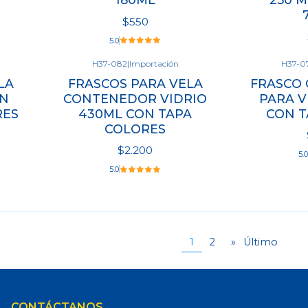
$550
5.0
H37-082
|
Importación
H37-0
Ve
LA
FRASCOS PARA VELA
FRASCO
Cantidad
N
CONTENEDOR VIDRIO
PARA V
RES
430ML CON TAPA
CON T
COLORES
$2.200
5.0
5.0
Ver opciones
Cantidad
1
2
»
Último
CONTÁCTANOS