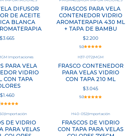
VELA DIFUSOR
FRASCOS PARA VELA
R DE ACEITE
CONTENEDOR VIDRIO
ICA BLANCA
AROMATERAPIA 430 ML
ROMATERAPIA
+ TAPA DE BAMBU
$3.665
$2.200
5.0
GM Importaciones
H37-072
|
MGM
S PARA VELA
FRASCO CONTENEDOR
Cantidad
EDOR VIDRIO
PARA VELAS VIDRIO
L CON TAPA
CON TAPA 210 ML
OLORES
$3.045
$1.460
5.0
60
|
Importación
H40-052
|
Importación
r opciones
S DE VIDRIO
FRASCOS DE VIDRIO
Cantidad
A PARA VELAS
CON TAPA PARA VELAS
ML COLORES
COLORES 7X5CM