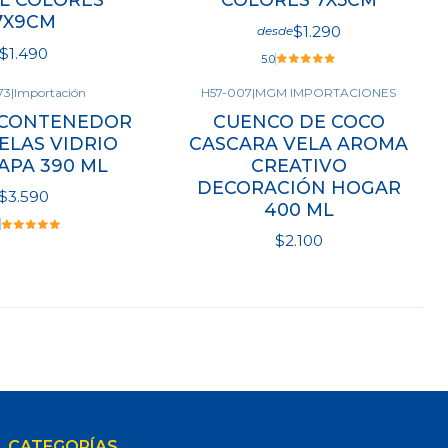
7X9CM
$1.290
desde
$1.490
5.0
73
|
Importación
H57-007
|
MGM IMPORTACIONES
Agotado
r opciones
Ver opciones
 CONTENEDOR
CUENCO DE COCO
ELAS VIDRIO
CASCARA VELA AROMA
APA 390 ML
CREATIVO
DECORACIÓN HOGAR
$3.590
400 ML
$2.100
Ver detalles
CATEGORÍAS