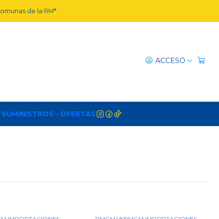
 comunas de la RM*
ACCESO
 SUMINISTROS
OFERTAS
M IMPORTACIONES
PMGM483
|
MGM IMPORTACIONES