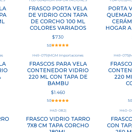
LA
FRASCO PORTA VELA
PORTA 
PA
DE VIDRIO CON TAPA
QUEMADO
ML
DE CORCHO 100 ML
CERÁM
COLORES VARIADOS
HOGAR A
$730
5.0
es
H49-079
|
MGM Importaciones
H49-075
|
M
Ver opciones
LA
FRASCOS PARA VELA
FRASCO
Cantidad
RIO
CONTENEDOR VIDRIO
CONTEN
A
220 ML CON TAPA DE
220 M
BAMBU
C
$1.460
5.0
5.0
H43-082
|
H40-0
Ve
RRO
FRASCO VIDRIO TARRO
FRASCO
Cantidad
7X8 CM TAPA CORCHO
CON TAP
180ML
250 