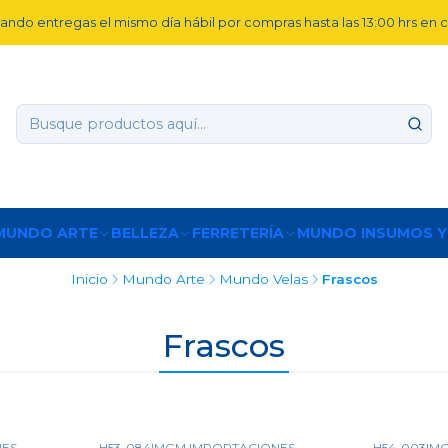
ando entregas el mismo día hábil por compras hasta las 13:00 hrs en
MUNDO ARTE
BELLEZA
FERRETERÍA
MUNDO INSUMOS Y
Inicio
Mundo Arte
Mundo Velas
Frascos
Frascos
NES
H53-084
|
MGM IMPORTACIONES
H54-003
|
MG