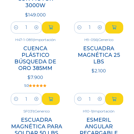
3000W
$149.000
Cantidad
Cantidad
H47-1-089
|
Importación
H9-056
|
Generico
CUENCA
ESCUADRA
PLÁSTICO
MAGNÉTICA 25
BÚSQUEDA DE
LBS
ORO 385MM
$2.100
$7.900
5.0
Cantidad
Cantidad
SF031
|
Generico
H10-1
|
Importación
-29%
ESCUADRA
ESMERIL
OFF
MAGNÉTICA PARA
ANGULAR
SOLDAR 50 LBS
RECARGABLE