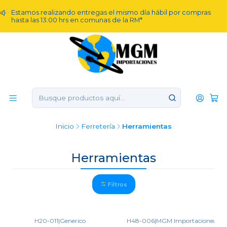
Estamos realizando entregas el mismo día hábil por compras
hasta las 13:00 hrs en comunas de la RM*
Inicio
Ferretería
Herramientas
Herramientas
Filtros
H20-011
|
Generico
H48-006
|
MGM Importaciones