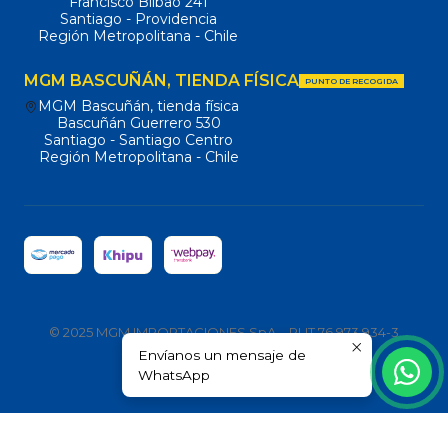
Francisco Bilbao 241
Santiago - Providencia
Región Metropolitana - Chile
MGM BASCUÑÁN, TIENDA FÍSICA
PUNTO DE RECOGIDA
MGM Bascuñán, tienda física
Bascuñán Guerrero 530
Santiago - Santiago Centro
Región Metropolitana - Chile
© 2025 MGM IMPORTACIONES SpA – RUT 76.973.934-3
Envíanos un mensaje de
Todos los derechos reservados.
WhatsApp