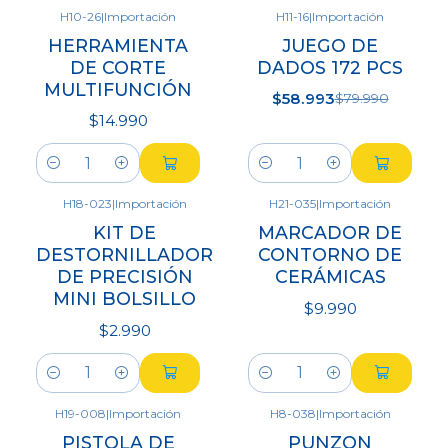
H10-26
|
Importación
H11-16
|
Importación
-26%
HERRAMIENTA
JUEGO DE
OFF
DE CORTE
DADOS 172 PCS
MULTIFUNCIÓN
$58.993
$79.990
$14.990
Cantidad
Cantidad
H18-023
|
Importación
H21-035
|
Importación
KIT DE
MARCADOR DE
DESTORNILLADOR
CONTORNO DE
DE PRECISIÓN
CERÁMICAS
MINI BOLSILLO
$9.990
$2.990
Cantidad
Cantidad
H19-008
|
Importación
H8-038
|
Importación
PISTOLA DE
PUNZON