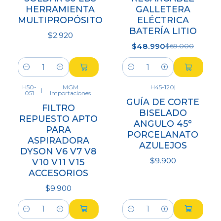
HERRAMIENTA
GALLETERA
MULTIPROPÓSITO
ELÉCTRICA
BATERÍA LITIO
$2.920
$48.990
$69.000
Cantidad
Cantidad
H50-
MGM
H45-120
|
|
051
Importaciones
GUÍA DE CORTE
FILTRO
BISELADO
REPUESTO APTO
ANGULO 45°
PARA
PORCELANATO
ASPIRADORA
AZULEJOS
DYSON V6 V7 V8
$9.900
V10 V11 V15
ACCESORIOS
$9.900
Cantidad
Cantidad