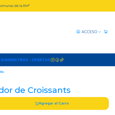
 comunas de la RM*
ACCESO
 SUMINISTROS
OFERTAS
nts
dor de Croissants
Agregar al Carro