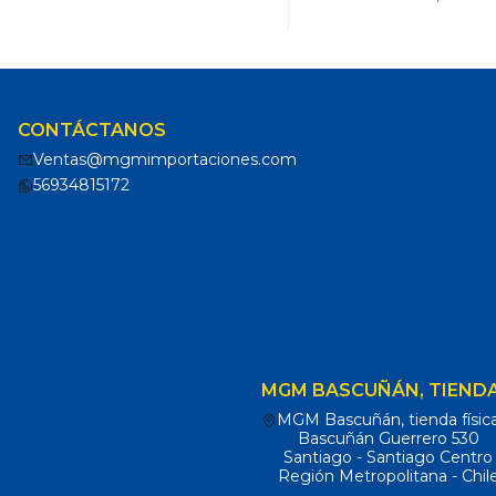
CONTÁCTANOS
Ventas@mgmimportaciones.com
56934815172
MGM BASCUÑÁN, TIENDA
MGM Bascuñán, tienda físic
Bascuñán Guerrero 530
Santiago - Santiago Centro
Región Metropolitana - Chil