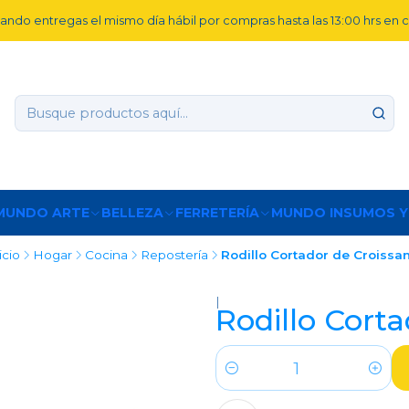
ando entregas el mismo día hábil por compras hasta las 13:00 hrs en
MUNDO ARTE
BELLEZA
FERRETERÍA
MUNDO INSUMOS Y
icio
Hogar
Cocina
Repostería
Rodillo Cortador de Croissa
|
Rodillo Corta
Cantidad