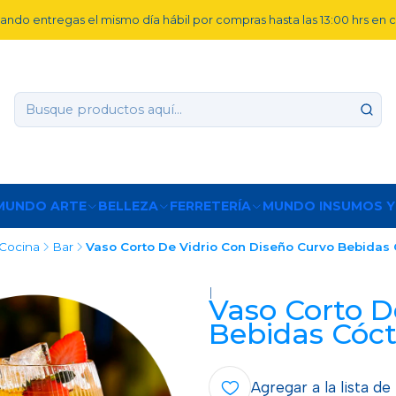
ando entregas el mismo día hábil por compras hasta las 13:00 hrs en
MUNDO ARTE
BELLEZA
FERRETERÍA
MUNDO INSUMOS Y
Cocina
Bar
Vaso Corto De Vidrio Con Diseño Curvo Bebidas
|
Vaso Corto D
Bebidas Cóc
Agregar a la lista de