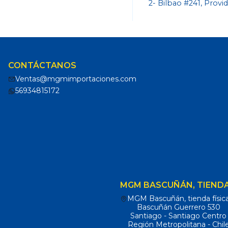
2- Bilbao #241, Provi
CONTÁCTANOS
Ventas@mgmimportaciones.com
56934815172
MGM BASCUÑÁN, TIENDA
MGM Bascuñán, tienda físic
Bascuñán Guerrero 530
Santiago - Santiago Centro
Región Metropolitana - Chil