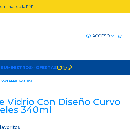
 comunas de la RM*
ACCESO
 SUMINISTROS
OFERTAS
 Cócteles 340ml
e Vidrio Con Diseño Curvo
teles 340ml
 favoritos