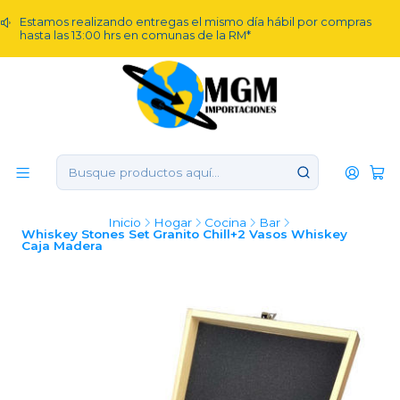
Estamos realizando entregas el mismo día hábil por compras
hasta las 13:00 hrs en comunas de la RM*
Inicio
Hogar
Cocina
Bar
Whiskey Stones Set Granito Chill+2 Vasos Whiskey
Caja Madera