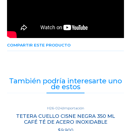
COMPARTIR ESTE PRODUCTO
También podría interesarte uno
de estos
H26-024
|
Importación
Agotado
TETERA CUELLO CISNE NEGRA 350 ML
CAFÉ TÉ DE ACERO INOXIDABLE
$9.900