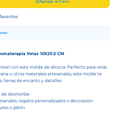
Agregar al Carro
 favoritos
ones
Aromaterapia Velas 10X20.5 CM
 nivel con este molde de silicona. Perfecto para velas
resina u otros materiales artesanales, este molde te
, llenas de encanto y detalles.
il de desmoldar
esanales, regalos personalizados o decoración
 yeso o jabón