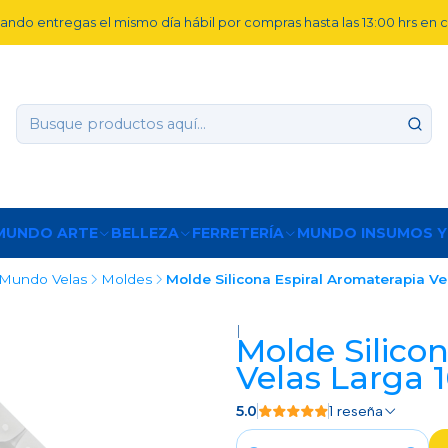
ando entregas el mismo día hábil por compras hasta las 13:00 hrs en
MUNDO ARTE
BELLEZA
FERRETERÍA
MUNDO INSUMOS Y
Mundo Velas
Moldes
Molde Silicona Espiral Aromaterapia V
|
Molde Silico
Velas Larga 
5.0
1 reseña