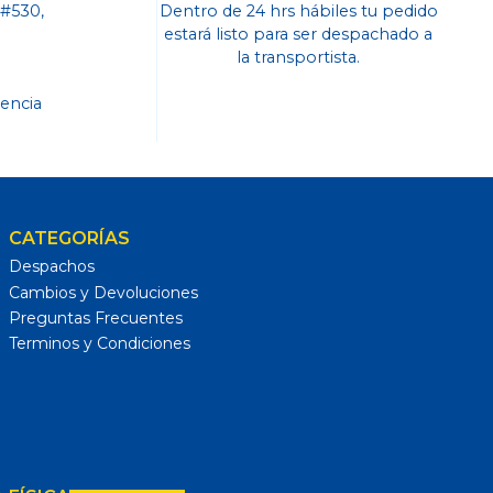
 #530,
Dentro de 24 hrs hábiles tu pedido
o
estará listo para ser despachado a
la transportista.
dencia
CATEGORÍAS
Despachos
Cambios y Devoluciones
Preguntas Frecuentes
Terminos y Condiciones