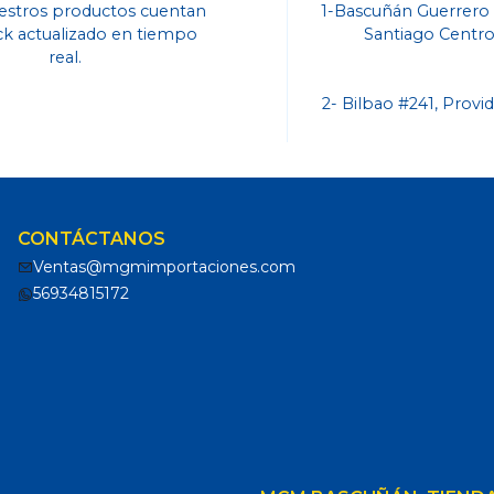
estros productos cuentan
1-Bascuñán Guerrero
ck actualizado en tiempo
Santiago Centr
real.
2- Bilbao #241, Provi
CONTÁCTANOS
Ventas@mgmimportaciones.com
56934815172