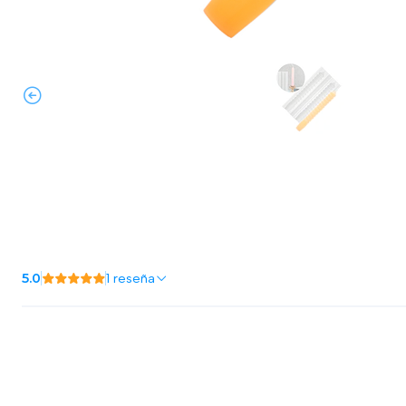
5.0
1 reseña