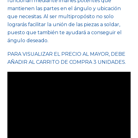
funcionan mediante imanes potentes que
mantienen las partes en el ángulo y ubicación
que necesitas. Al ser multipropósito no solo
lograrás facilitar la unión de las piezas a soldar,
puesto que también te ayudará a conseguir el
ángulo deseado.
PARA VISUALIZAR EL PRECIO AL MAYOR, DEBE
AÑADIR AL CARRITO DE COMPRA 3 UNIDADES.