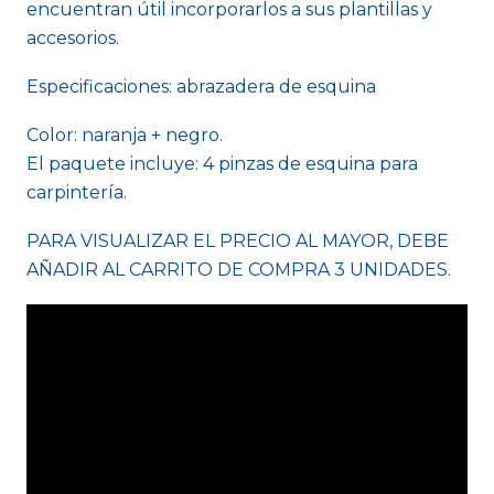
encuentran útil incorporarlos a sus plantillas y
accesorios.
Especificaciones: abrazadera de esquina
Color: naranja + negro.
El paquete incluye: 4 pinzas de esquina para
carpintería.
PARA VISUALIZAR EL PRECIO AL MAYOR, DEBE
AÑADIR AL CARRITO DE COMPRA 3 UNIDADES.