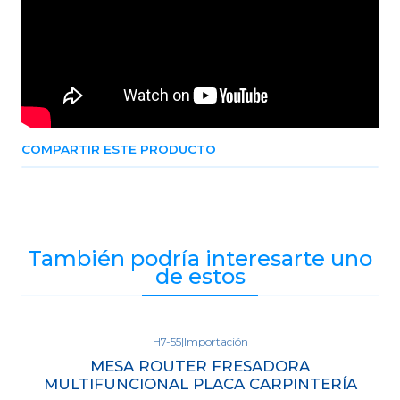
COMPARTIR ESTE PRODUCTO
También podría interesarte uno
de estos
H7-55
|
Importación
Agotado
MESA ROUTER FRESADORA
MULTIFUNCIONAL PLACA CARPINTERÍA