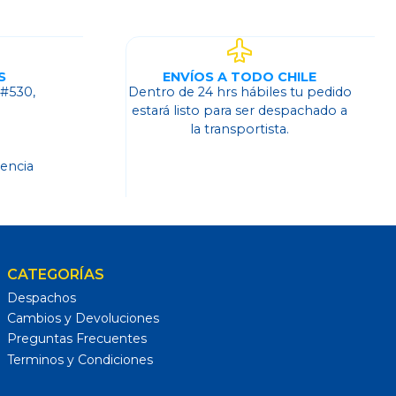
S
ENVÍOS A TODO CHILE
 #530,
Dentro de 24 hrs hábiles tu pedido
o
estará listo para ser despachado a
la transportista.
dencia
CATEGORÍAS
Despachos
Cambios y Devoluciones
Preguntas Frecuentes
Terminos y Condiciones