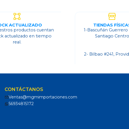
OCK ACTUALIZADO
TIENDAS FÍSICA
estros productos cuentan
1-Bascuñán Guerrero
ck actualizado en tiempo
Santiago Centr
real.
2- Bilbao #241, Provi
CONTÁCTANOS
Ventas@mgmimportaciones.com
56934815172