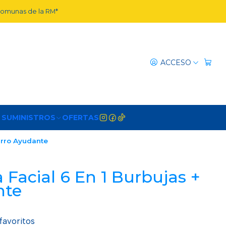
 comunas de la RM*
ACCESO
 SUMINISTROS
OFERTAS
arro Ayudante
 Facial 6 En 1 Burbujas +
nte
 favoritos