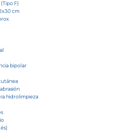
(Tipo F)
42x30 cm
prox.
al
ncia bipolar
 cutánea
abrasión
ra hidrolimpieza
es
io
lés)