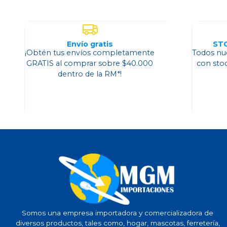
Envío gratis
ST
¡Obtén tus envíos completamente
Todos nu
GRATIS al comprar sobre $40.000
con sto
dentro de la RM*!
Somos una empresa importadora y comercializadora de
diversos productos, tales como, hogar, mascotas, ferretería,