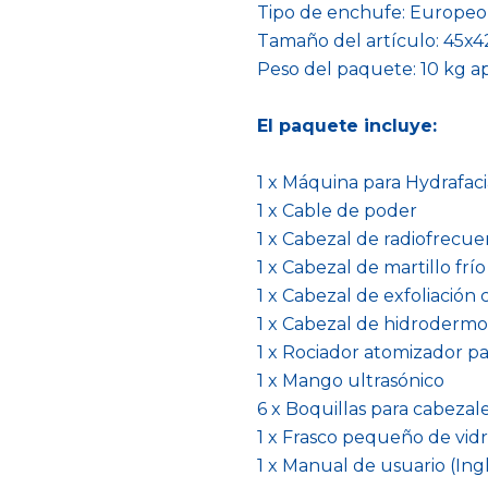
Tipo de enchufe: Europeo 
Tamaño del artículo: 45x
Peso del paquete: 10 kg a
El paquete incluye:
1 x Máquina para Hydrafaci
1 x Cable de poder
1 x Cabezal de radiofrecue
1 x Cabezal de martillo frío
1 x Cabezal de exfoliación
1 x Cabezal de hidrodermo
1 x Rociador atomizador pa
1 x Mango ultrasónico
6 x Boquillas para cabezal
1 x Frasco pequeño de vidr
1 x Manual de usuario (Ing