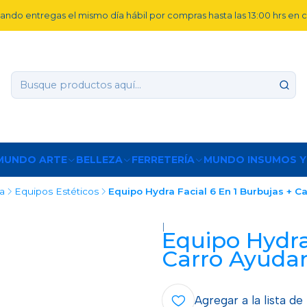
ando entregas el mismo día hábil por compras hasta las 13:00 hrs en
MUNDO ARTE
BELLEZA
FERRETERÍA
MUNDO INSUMOS Y
a
Equipos Estéticos
Equipo Hydra Facial 6 En 1 Burbujas + C
|
Equipo Hydra
Carro Ayuda
Agregar a la lista de