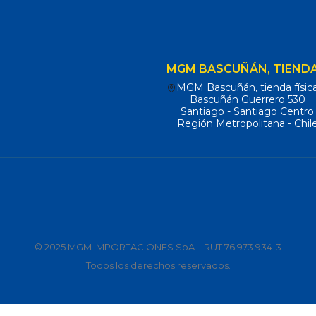
MGM BASCUÑÁN, TIENDA
MGM Bascuñán, tienda físic
Bascuñán Guerrero 530
Santiago - Santiago Centro
Región Metropolitana - Chil
© 2025 MGM IMPORTACIONES SpA – RUT 76.973.934-3
Todos los derechos reservados.