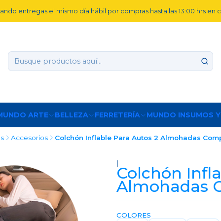
ando entregas el mismo día hábil por compras hasta las 13:00 hrs en
MUNDO ARTE
BELLEZA
FERRETERÍA
MUNDO INSUMOS Y
os
Accesorios
Colchón Inflable Para Autos 2 Almohadas Co
|
Colchón Infl
Almohadas 
COLORES