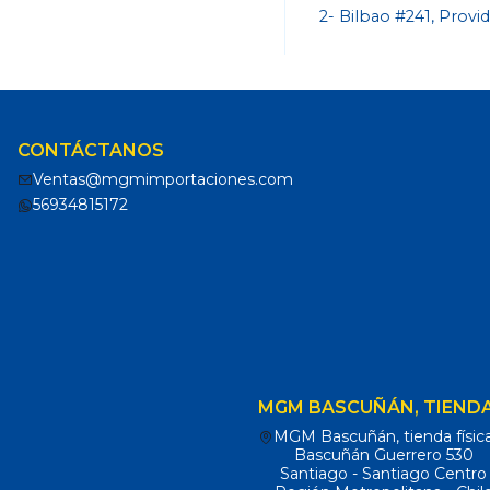
2- Bilbao #241, Provi
CONTÁCTANOS
Ventas@mgmimportaciones.com
56934815172
MGM BASCUÑÁN, TIENDA
MGM Bascuñán, tienda físic
Bascuñán Guerrero 530
Santiago - Santiago Centro