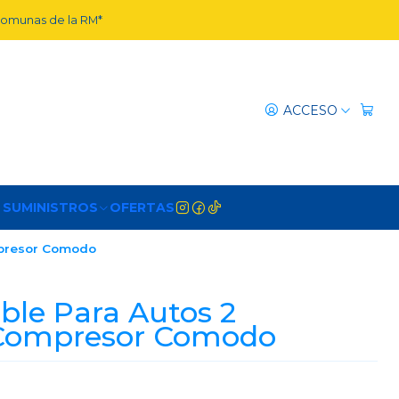
 comunas de la RM*
ACCESO
 SUMINISTROS
OFERTAS
mpresor Comodo
able Para Autos 2
Compresor Comodo