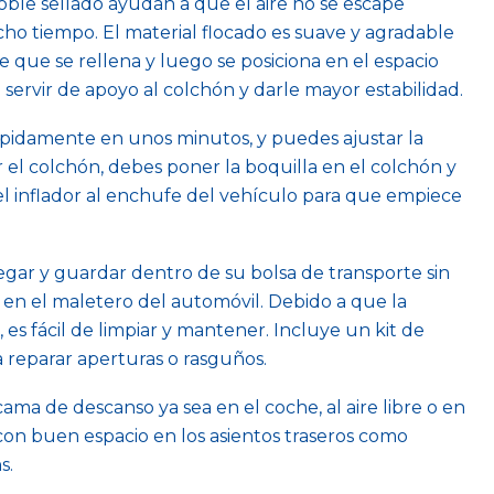
doble sellado ayudan a que el aire no se escape
ho tiempo. El material flocado es suave y agradable
e que se rellena y luego se posiciona en el espacio
a servir de apoyo al colchón y darle mayor estabilidad.
rápidamente en unos minutos, y puedes ajustar la
ar el colchón, debes poner la boquilla en el colchón y
el inflador al enchufe del vehículo para que empiece
legar y guardar dentro de su bolsa de transporte sin
en el maletero del automóvil. Debido a que la
 es fácil de limpiar y mantener. Incluye un kit de
reparar aperturas o rasguños.
a de descanso ya sea en el coche, al aire libre o en
 con buen espacio en los asientos traseros como
s.