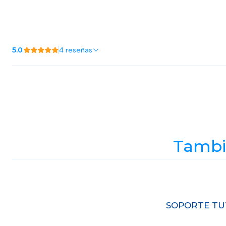
5.0
4 reseñas
Tambié
Agotado
SOPORTE TU