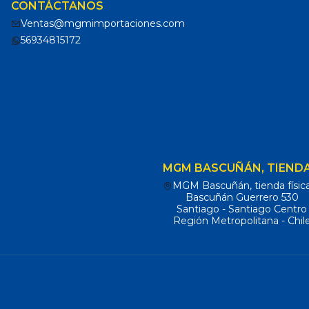
CONTÁCTANOS
Ventas@mgmimportaciones.com
56934815172
MGM BASCUÑÁN, TIENDA
MGM Bascuñán, tienda físic
Bascuñán Guerrero 530
Santiago - Santiago Centro
Región Metropolitana - Chil