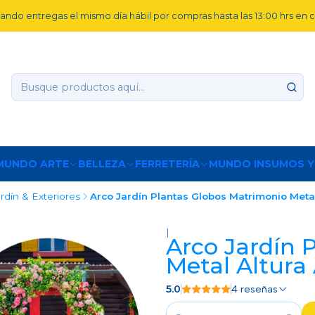
ando entregas el mismo día hábil por compras hasta las 13:00 hrs en
MUNDO ARTE
BELLEZA
FERRETERÍA
MUNDO INSUMOS Y
ardín & Exteriores
Arco Jardín Plantas Globos Matrimonio Metal
|
Arco Jardín 
Metal Altura
5.0
4 reseñas