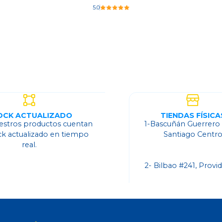
5.0
Ver detalles
OCK ACTUALIZADO
TIENDAS FÍSICA
estros productos cuentan
1-Bascuñán Guerrero
ck actualizado en tiempo
Santiago Centr
real.
2- Bilbao #241, Provi