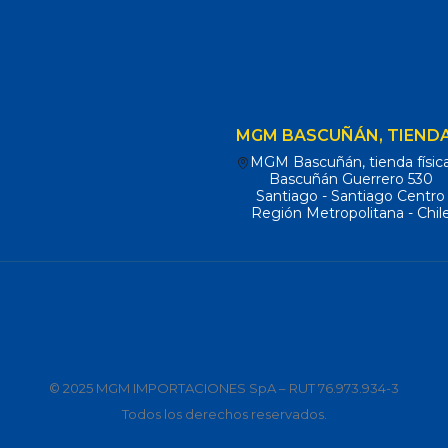
MGM BASCUÑÁN, TIENDA
MGM Bascuñán, tienda físic
Bascuñán Guerrero 530
Santiago - Santiago Centro
Región Metropolitana - Chil
© 2025 MGM IMPORTACIONES SpA – RUT 76.973.934-3
Todos los derechos reservados.