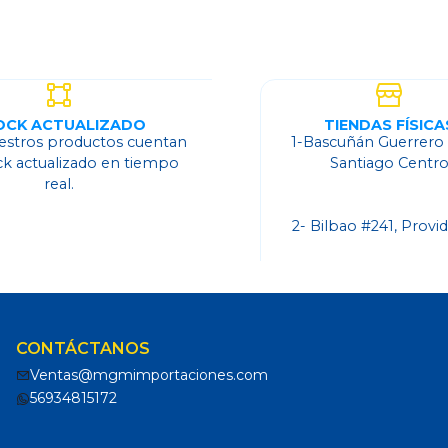
OCK ACTUALIZADO
TIENDAS FÍSICA
estros productos cuentan
1-Bascuñán Guerrero
ck actualizado en tiempo
Santiago Centr
real.
2- Bilbao #241, Provi
CONTÁCTANOS
Ventas@mgmimportaciones.com
56934815172