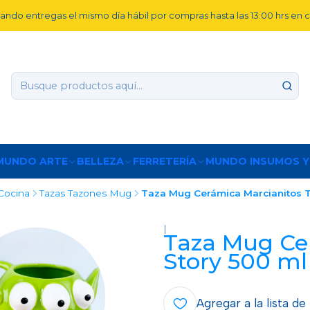
ando entregas el mismo día hábil por compras hasta las 13:00 hrs en
MUNDO ARTE
BELLEZA
FERRETERÍA
MUNDO INSUMOS Y
Cocina
Tazas Tazones Mug
Taza Mug Cerámica Marcianitos T
|
Taza Mug Ce
Story 500 ml
Agregar a la lista de