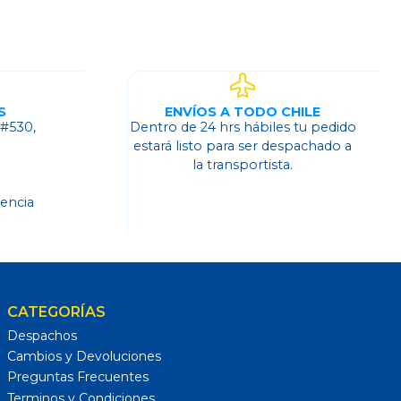
S
ENVÍOS A TODO CHILE
 #530,
Dentro de 24 hrs hábiles tu pedido
o
estará listo para ser despachado a
la transportista.
dencia
CATEGORÍAS
Despachos
Cambios y Devoluciones
Preguntas Frecuentes
Terminos y Condiciones