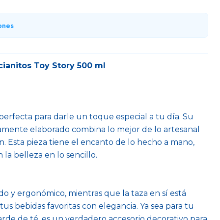
ones
ianitos Toy Story 500 ml
 perfecta para darle un toque especial a tu día. Su
samente elaborado combina lo mejor de lo artesanal
. Esta pieza tiene el encanto de lo hecho a mano,
 la belleza en lo sencillo.
o y ergonómico, mientras que la taza en sí está
tus bebidas favoritas con elegancia. Ya sea para tu
rde de té, es un verdadero accesorio decorativo para