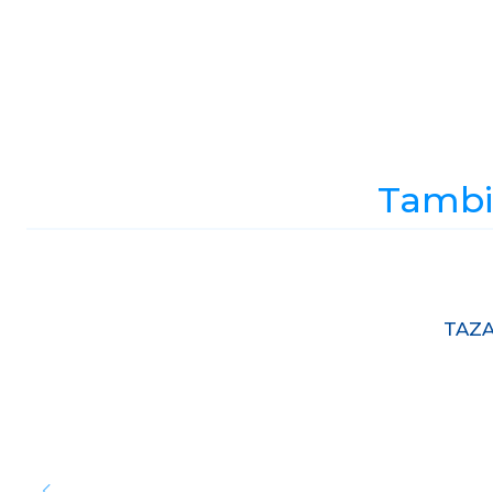
Tambié
Agotado
TAZA