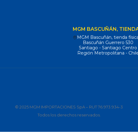
MGM BASCUÑÁN, TIENDA
MGM Bascuñán, tienda físic
Bascuñán Guerrero 530
Santiago - Santiago Centro
Región Metropolitana - Chil
© 2025 MGM IMPORTACIONES SpA – RUT 76.973.934-3
Todos los derechos reservados.