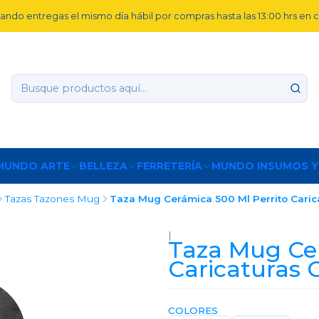
ando entregas el mismo día hábil por compras hasta las 13:00 hrs en
MUNDO ARTE
BELLEZA
FERRETERÍA
MUNDO INSUMOS Y
Tazas Tazones Mug
Taza Mug Cerámica 500 Ml Perrito Caric
|
Taza Mug Cer
Caricaturas 
COLORES