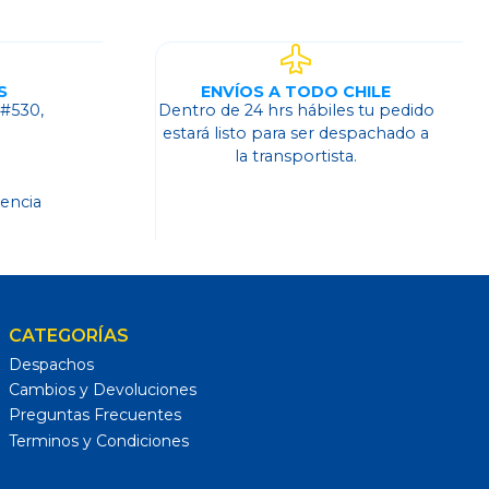
S
ENVÍOS A TODO CHILE
 #530,
Dentro de 24 hrs hábiles tu pedido
o
estará listo para ser despachado a
la transportista.
dencia
CATEGORÍAS
Despachos
Cambios y Devoluciones
Preguntas Frecuentes
Terminos y Condiciones