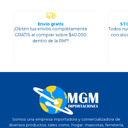
Envío gratis
ST
¡Obtén tus envíos completamente
Todos nu
GRATIS al comprar sobre $40.000
con sto
dentro de la RM*!
Somos una empresa importadora y comercializadora de
diversos productos, tales como, hogar, mascotas, ferretería,