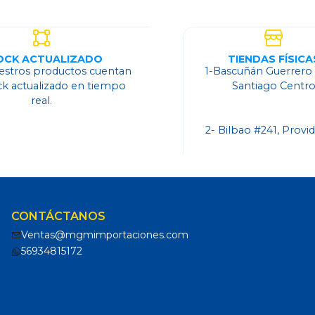
OCK ACTUALIZADO
TIENDAS FÍSICA
estros productos cuentan
1-Bascuñán Guerrero
ck actualizado en tiempo
Santiago Centr
real.
2- Bilbao #241, Provi
CONTÁCTANOS
Ventas@mgmimportaciones.com
56934815172