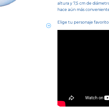
altura y 7,5 cm de diámetro
hace aún más conveniente p
Elige tu personaje favorito,