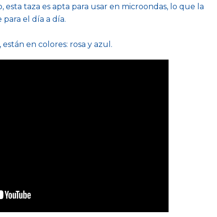
, esta taza es apta para usar en microondas, lo que la
ara el día a día.
 están en colores: rosa y azul.