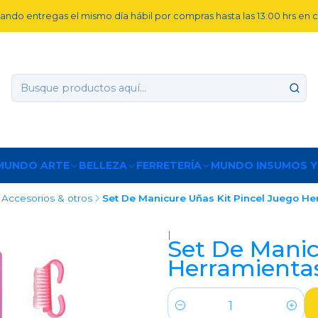
ando entregas el mismo día hábil por compras hasta las 13:00 hrs en
MUNDO ARTE
BELLEZA
FERRETERÍA
MUNDO INSUMOS Y
Accesorios & otros
Set De Manicure Uñas Kit Pincel Juego He
|
Set De Manic
Herramienta
Cantidad