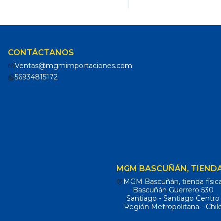
CONTÁCTANOS
Ventas@mgmimportaciones.com
56934815172
MGM BASCUÑÁN, TIENDA
MGM Bascuñán, tienda físic
Bascuñán Guerrero 530
Santiago - Santiago Centro
Región Metropolitana - Chil