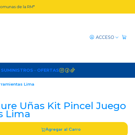
 comunas de la RM*
ACCESO
 SUMINISTROS
OFERTAS
rramientas Lima
ure Uñas Kit Pincel Juego
s Lima
Agregar al Carro