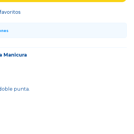
 favoritos
ones
a Manicura
 doble punta.