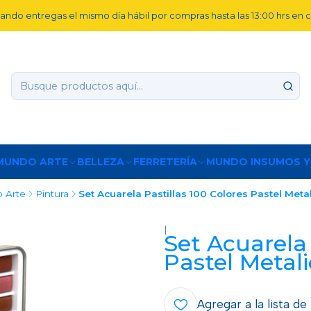
ando entregas el mismo día hábil por compras hasta las 13:00 hrs en
MUNDO ARTE
BELLEZA
FERRETERÍA
MUNDO INSUMOS Y
 Arte
Pintura
Set Acuarela Pastillas 100 Colores Pastel Meta
|
Set Acuarela 
Pastel Metal
Agregar a la lista de