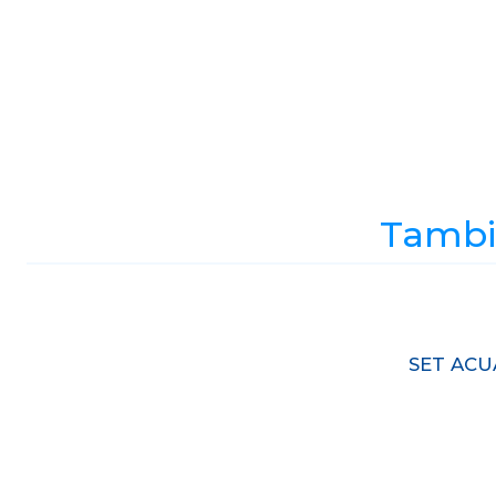
Tambié
Agotado
SET ACU