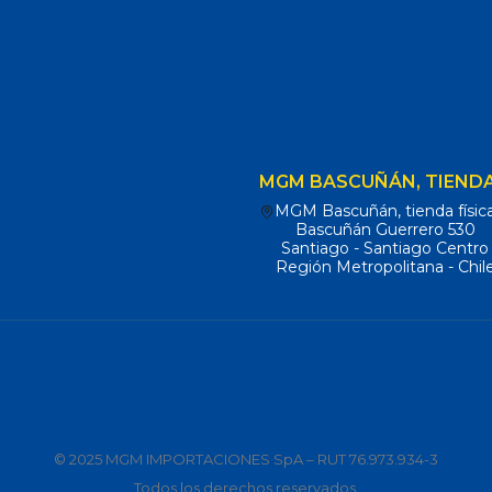
MGM BASCUÑÁN, TIENDA
MGM Bascuñán, tienda físic
Bascuñán Guerrero 530
Santiago - Santiago Centro
Región Metropolitana - Chil
© 2025 MGM IMPORTACIONES SpA – RUT 76.973.934-3
Todos los derechos reservados.