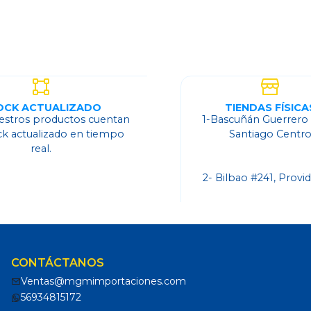
OCK ACTUALIZADO
TIENDAS FÍSICA
estros productos cuentan
1-Bascuñán Guerrero
ck actualizado en tiempo
Santiago Centr
real.
2- Bilbao #241, Provi
CONTÁCTANOS
Ventas@mgmimportaciones.com
56934815172