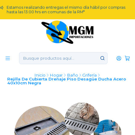
Estamos realizando entregas el mismo día hábil por compras
hasta las 13:00 hrs en comunas de la RM*
Inicio
Hogar
Baño
Grifería
Rejilla De Cubierta Drenaje Piso Desagüe Ducha Acero
40x10cm Negra