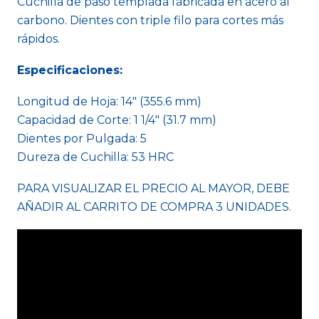
Cuchilla de paso templada fabricada en acero al
carbono. Dientes con triple filo para cortes más
rápidos.
Especificaciones:
Longitud de Hoja: 14" (355.6 mm)
Capacidad de Corte: 1 1/4" (31.7 mm)
Dientes por Pulgada: 5
Dureza de Cuchilla: 53 HRC
PARA VISUALIZAR EL PRECIO AL MAYOR, DEBE
AÑADIR AL CARRITO DE COMPRA 3 UNIDADES.