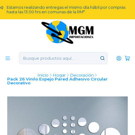
Estamos realizando entregas el mismo día hábil por compras
hasta las 13:00 hrs en comunas de la RM*
Inicio
Hogar
Decoración
Pack 26 Vinilo Espejo Pared Adhesivo Circular
Decorativo