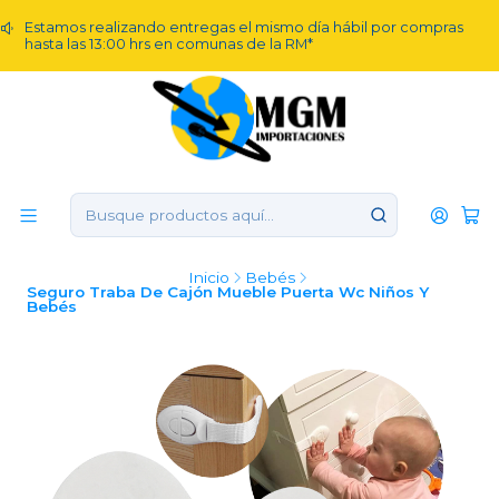
Estamos realizando entregas el mismo día hábil por compras
hasta las 13:00 hrs en comunas de la RM*
Inicio
Bebés
Seguro Traba De Cajón Mueble Puerta Wc Niños Y
Bebés