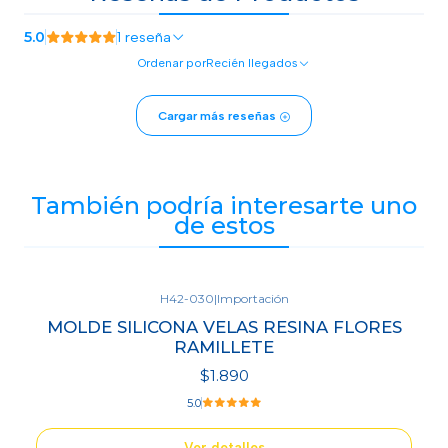
5.0
1 reseña
Ordenar por
Recién llegados
Cargar más reseñas
También podría interesarte uno
de estos
H42-030
|
Importación
Agotado
MOLDE SILICONA VELAS RESINA FLORES
RAMILLETE
$1.890
5.0
Ver detalles