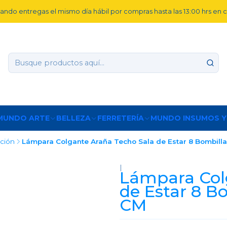
ando entregas el mismo día hábil por compras hasta las 13:00 hrs en
MUNDO ARTE
BELLEZA
FERRETERÍA
MUNDO INSUMOS Y
ación
Lámpara Colgante Araña Techo Sala de Estar 8 Bombilla
|
Lámpara Col
de Estar 8 Bo
CM