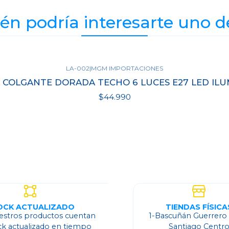
n podría interesarte uno d
LA-002
|
MGM IMPORTACIONES
 COLGANTE DORADA TECHO 6 LUCES E27 LED ILU
$44.990
Ver detalles
OCK ACTUALIZADO
TIENDAS FÍSICA
estros productos cuentan
1-Bascuñán Guerrero
ck actualizado en tiempo
Santiago Centr