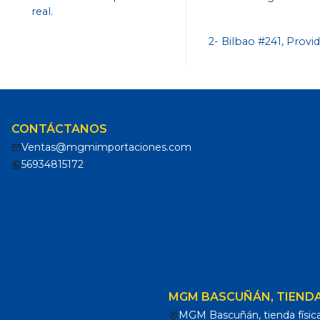
real.
2- Bilbao #241, Provi
CONTÁCTANOS
Ventas@mgmimportaciones.com
56934815172
MGM BASCUÑÁN, TIENDA
MGM Bascuñán, tienda físic