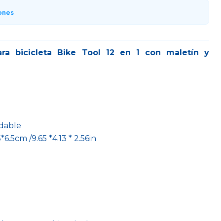
ones
ra bicicleta Bike Tool 12 en 1 con maletín y
idable
6.5cm /9.65 *4.13 * 2.56in