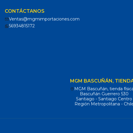
CONTÁCTANOS
Ventas@mgmimportaciones.com
56934815172
MGM BASCUÑÁN, TIENDA
MGM Bascuñán, tienda físic
Bascuñán Guerrero 530
Santiago - Santiago Centro
Región Metropolitana - Chil