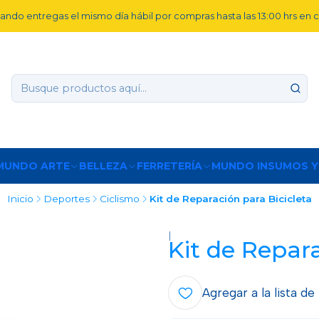
ando entregas el mismo día hábil por compras hasta las 13:00 hrs en
MUNDO ARTE
BELLEZA
FERRETERÍA
MUNDO INSUMOS Y
Inicio
Deportes
Ciclismo
Kit de Reparación para Bicicleta
|
Kit de Repara
Agregar a la lista de