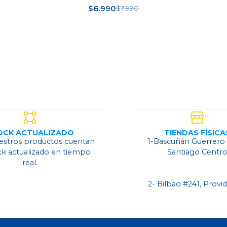
$6.990
$7.990
Ver detalles
OCK ACTUALIZADO
TIENDAS FÍSICA
estros productos cuentan
1-Bascuñán Guerrero
ck actualizado en tiempo
Santiago Centr
real.
2- Bilbao #241, Provi