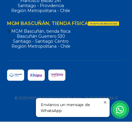
Francisco Bilbao 241
Santiago - Providencia
Región Metropolitana - Chile
MGM BASCUÑÁN, TIENDA FÍSICA
PUNTO DE RECOGIDA
MGM Bascuñán, tienda física
Bascuñán Guerrero 530
Santiago - Santiago Centro
Región Metropolitana - Chile
© 2025 MGM IMPORTACIONES SpA – RUT 76.973.934-3
Envíanos un mensaje de
Todos los derechos reservados.
WhatsApp