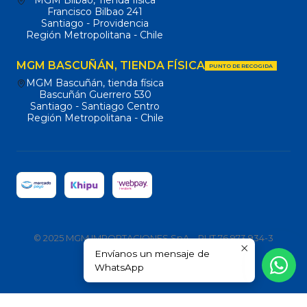
MGM Bilbao, Tienda física
Francisco Bilbao 241
Santiago - Providencia
Región Metropolitana - Chile
MGM BASCUÑÁN, TIENDA FÍSICA
PUNTO DE RECOGIDA
MGM Bascuñán, tienda física
Bascuñán Guerrero 530
Santiago - Santiago Centro
Región Metropolitana - Chile
© 2025 MGM IMPORTACIONES SpA – RUT 76.973.934-3
Envíanos un mensaje de
Todos los derechos reservados.
WhatsApp