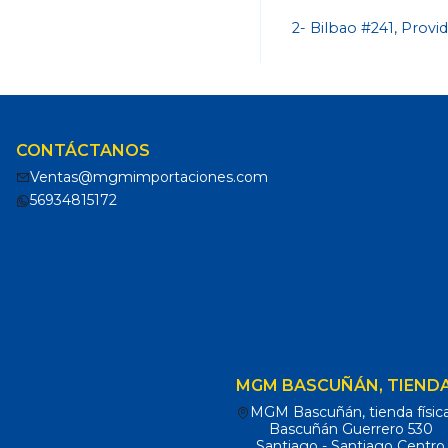
2- Bilbao #241, Provi
CONTÁCTANOS
Ventas@mgmimportaciones.com
56934815172
MGM BASCUÑÁN, TIENDA
MGM Bascuñán, tienda físic
Bascuñán Guerrero 530
Santiago - Santiago Centro