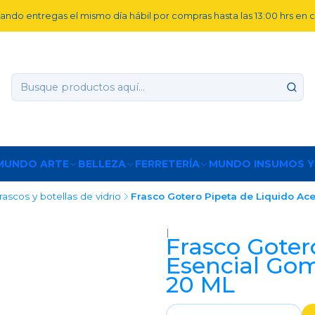
ando entregas el mismo día hábil por compras hasta las 13:00 hrs en
MUNDO ARTE
BELLEZA
FERRETERÍA
MUNDO INSUMOS Y
rascos y botellas de vidrio
Frasco Gotero Pipeta de Liquido Ac
|
Frasco Goter
Esencial Go
20 ML