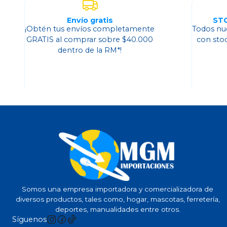
Envío gratis
ST
¡Obtén tus envíos completamente
Todos nu
GRATIS al comprar sobre $40.000
con sto
dentro de la RM*!
Somos una empresa importadora y comercializadora de
diversos productos, tales como, hogar, mascotas, ferretería,
deportes, manualidades entre otros.
Síguenos