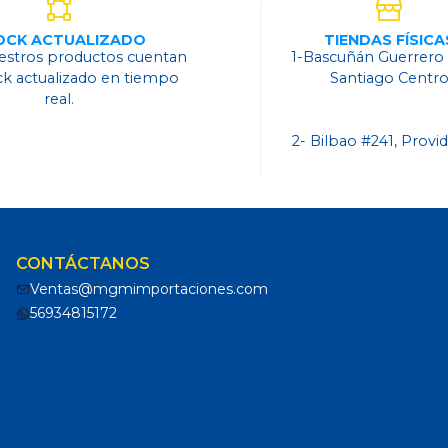
OCK ACTUALIZADO
TIENDAS FÍSICA
estros productos cuentan
1-Bascuñán Guerrero
ck actualizado en tiempo
Santiago Centr
real.
2- Bilbao #241, Provi
CONTÁCTANOS
Ventas@mgmimportaciones.com
56934815172