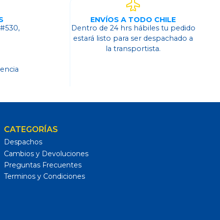
S
ENVÍOS A TODO CHILE
 #530,
Dentro de 24 hrs hábiles tu pedido
o
estará listo para ser despachado a
la transportista.
dencia
CATEGORÍAS
Despachos
Cambios y Devoluciones
Preguntas Frecuentes
Terminos y Condiciones