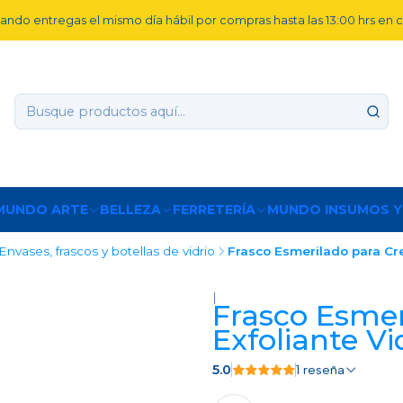
ando entregas el mismo día hábil por compras hasta las 13:00 hrs en
MUNDO ARTE
BELLEZA
FERRETERÍA
MUNDO INSUMOS Y
Envases, frascos y botellas de vidrio
Frasco Esmerilado para Cr
|
Frasco Esme
Exfoliante V
5.0
1 reseña