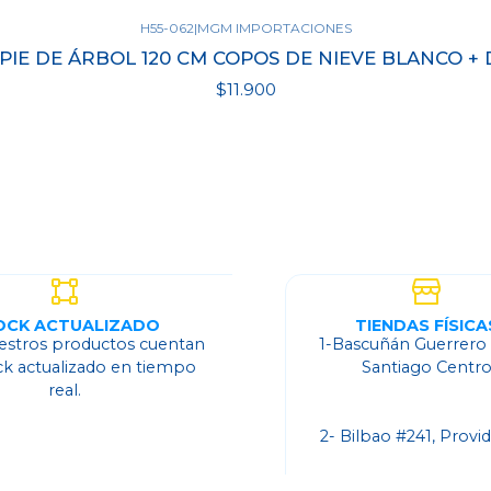
H55-062
|
MGM IMPORTACIONES
PIE DE ÁRBOL 120 CM COPOS DE NIEVE BLANCO 
$11.900
Ver detalles
OCK ACTUALIZADO
TIENDAS FÍSICA
estros productos cuentan
1-Bascuñán Guerrero
ck actualizado en tiempo
Santiago Centr
real.
2- Bilbao #241, Provi