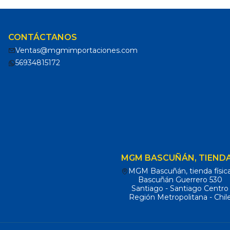
CONTÁCTANOS
Ventas@mgmimportaciones.com
56934815172
MGM BASCUÑÁN, TIENDA
MGM Bascuñán, tienda físic
Bascuñán Guerrero 530
Santiago - Santiago Centro
Región Metropolitana - Chil