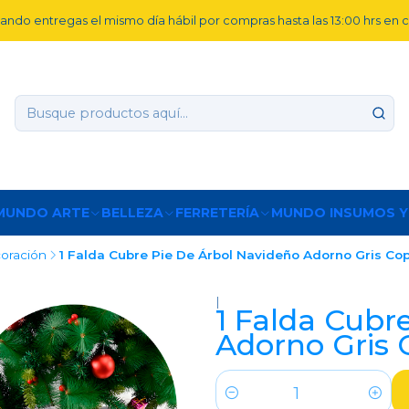
ando entregas el mismo día hábil por compras hasta las 13:00 hrs en
MUNDO ARTE
BELLEZA
FERRETERÍA
MUNDO INSUMOS Y
oración
1 Falda Cubre Pie De Árbol Navideño Adorno Gris Co
|
1 Falda Cubr
Adorno Gris 
Cantidad