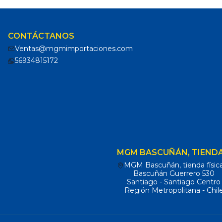
CONTÁCTANOS
Ventas@mgmimportaciones.com
56934815172
MGM BASCUÑÁN, TIENDA
MGM Bascuñán, tienda físic
Bascuñán Guerrero 530
Santiago - Santiago Centro
Región Metropolitana - Chil