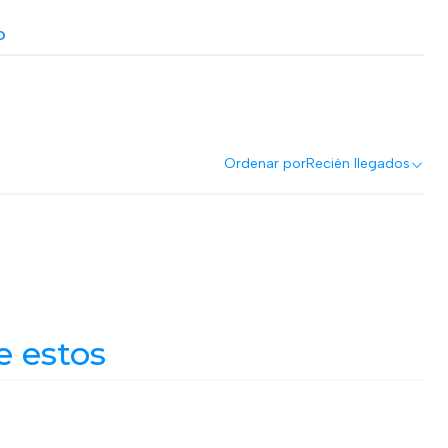
O
Ordenar por
Recién llegados
e estos