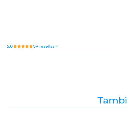
5.0
59 reseñas
Tambié