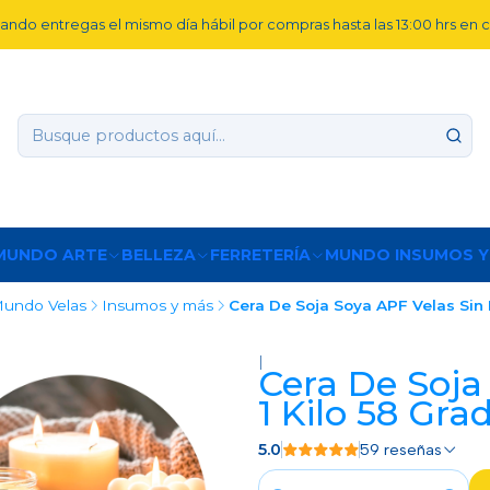
ando entregas el mismo día hábil por compras hasta las 13:00 hrs en
MUNDO ARTE
BELLEZA
FERRETERÍA
MUNDO INSUMOS Y
undo Velas
Insumos y más
Cera De Soja Soya APF Velas Sin
|
Cera De Soja
1 Kilo 58 Gra
5.0
59 reseñas