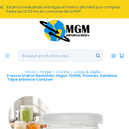
Estamos realizando entregas el mismo día hábil por compras
hasta las 13:00 hrs en comunas de la RM*
Inicio
Hogar
Cocina
Lozas & Vajilla
Frasco Vidrio Redondo Yogur 150ML Postres Gelatina
Tapa plástica Corazon