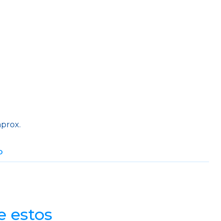
l
aprox.
O
e estos