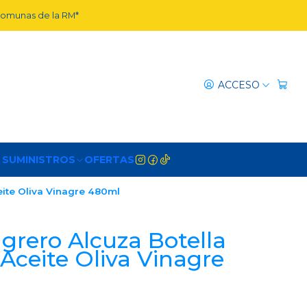
 comunas de la RM*
ACCESO
 SUMINISTROS
OFERTAS
eite Oliva Vinagre 480ml
agrero Alcuza Botella
Aceite Oliva Vinagre