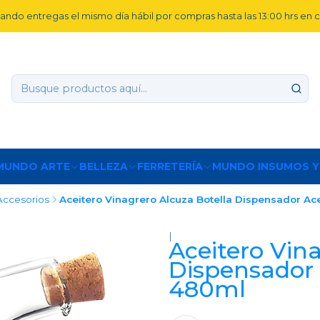
ando entregas el mismo día hábil por compras hasta las 13:00 hrs en
MUNDO ARTE
BELLEZA
FERRETERÍA
MUNDO INSUMOS Y
Accesorios
Aceitero Vinagrero Alcuza Botella Dispensador Ac
|
Aceitero Vin
Dispensador 
480ml