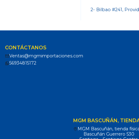
2- Bilbao #241, Provi
CONTÁCTANOS
Ventas@mgmimportaciones.com
56934815172
MGM BASCUÑÁN, TIENDA
MGM Bascuñán, tienda físic
Bascuñán Guerrero 530