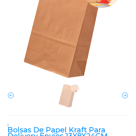
|
Bolsas De Papel Kraft Para
Delivery Envíos 13X8X24CM