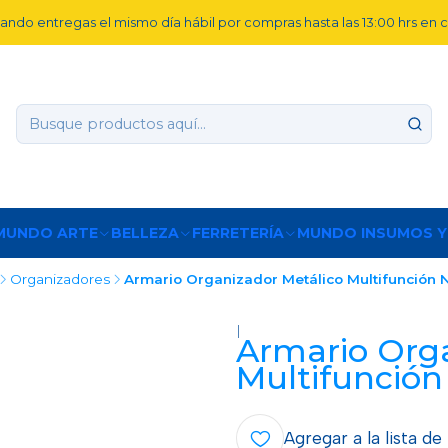
ando entregas el mismo día hábil por compras hasta las 13:00 hrs en
MUNDO ARTE
BELLEZA
FERRETERÍA
MUNDO INSUMOS Y
Organizadores
Armario Organizador Metálico Multifunción 
|
Armario Orga
Multifunción
Agregar a la lista de