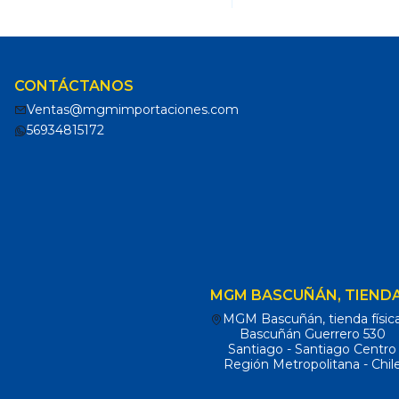
CONTÁCTANOS
Ventas@mgmimportaciones.com
56934815172
MGM BASCUÑÁN, TIENDA
MGM Bascuñán, tienda físic
Bascuñán Guerrero 530
Santiago - Santiago Centro
Región Metropolitana - Chil