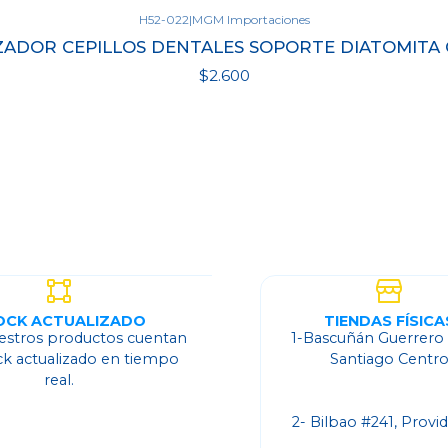
H52-022
|
MGM Importaciones
ADOR CEPILLOS DENTALES SOPORTE DIATOMITA
$2.600
Ver opciones
OCK ACTUALIZADO
TIENDAS FÍSICA
estros productos cuentan
1-Bascuñán Guerrero
ck actualizado en tiempo
Santiago Centr
real.
2- Bilbao #241, Provi