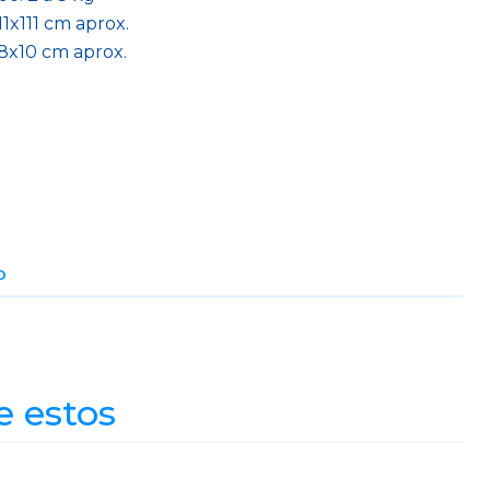
1x111 cm aprox.
8x10 cm aprox.
O
e estos